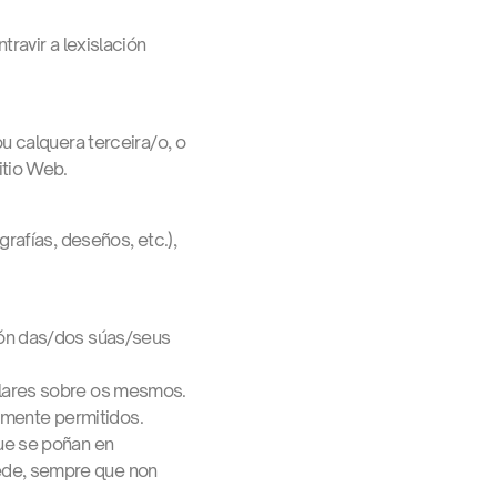
ravir a lexislación
u calquera terceira/o, o
itio Web.
rafías, deseños, etc.),
ión das/dos súas/seus
ulares sobre os mesmos.
tamente permitidos.
que se poñan en
ede, sempre que non