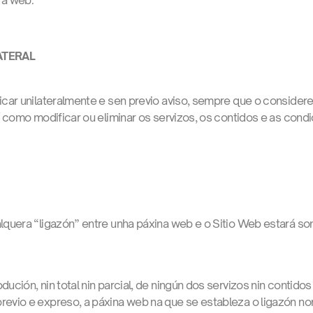
 á web.
LATERAL
ar unilateralmente e sen previo aviso, sempre que o considere 
 como modificar ou eliminar os servizos, os contidos e as con
quera “ligazón” entre unha páxina web e o Sitio Web estará so
ución, nin total nin parcial, de ningún dos servizos nin contidos
revio e expreso, a páxina web na que se estableza o ligazón no