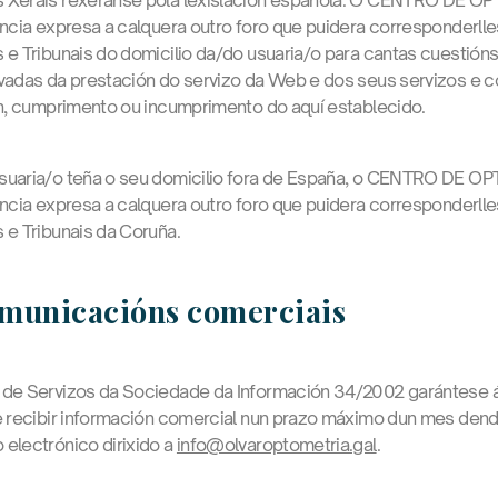
s Xerais rexeranse pola lexislación española. O CENTRO DE O
uncia expresa a calquera outro foro que puidera corresponderll
 e Tribunais do domicilio da/do usuaria/o para cantas cuestións
vadas da prestación do servizo da Web e dos seus servizos e c
ón, cumprimento ou incumprimento do aquí establecido.
suaria/o teña o seu domicilio fora de España, o CENTRO DE O
uncia expresa a calquera outro foro que puidera corresponderll
 e Tribunais da Coruña.
omunicacións comerciais
 de Servizos da Sociedade da Información 34/2002 garántese á
de recibir información comercial nun prazo máximo dun mes den
electrónico dirixido a
info@olvaroptometria.gal
.