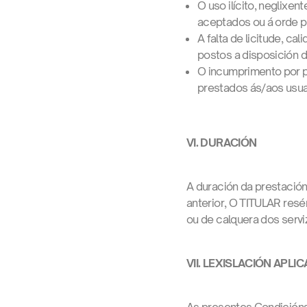
O uso ilícito, neglixen
aceptados ou á orde pú
A falta de licitude, ca
postos a disposición d
O incumprimento por p
prestados ás/aos usuar
VI. DURACIÓN
A duración da prestación
anterior, O TITULAR resé
ou de calquera dos servi
VII. LEXISLACIÓN APLI