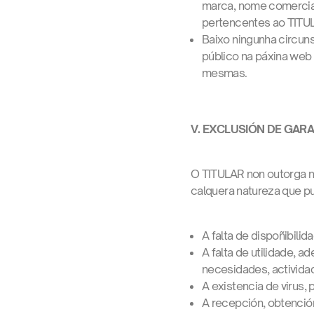
marca, nome comercial,
pertencentes ao TITU
Baixo ningunha circun
público na páxina web 
mesmas.
V. EXCLUSIÓN DE GAR
O TITULAR non outorga ni
calquera natureza que pu
A falta de dispoñibil
A falta de utilidade, 
necesidades, activida
A existencia de virus,
A recepción, obtención