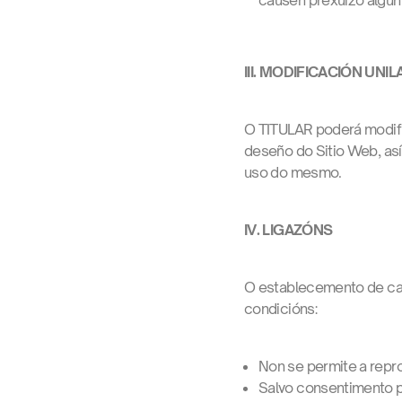
causen prexuízo algún
III. MODIFICACIÓN UNI
O TITULAR poderá modific
deseño do Sitio Web, así
uso do mesmo.
IV. LIGAZÓNS
O establecemento de cal
condicións:
Non se permite a reprod
Salvo consentimento p