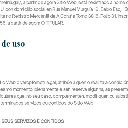
etria.gal/, a partir de agora Sitio Web, está rexistrado a no
 con domicilio social en Rúa Manuel Murguía 19, Baixo Esq, 150
ta no Rexistro Mercantil de A Coruña Tomo 3816, Folio 31, inscri
6, a partir de agora O TITULAR.
 de uso
io Web olvaroptometria.gal, atribúe a quen o realiza a condición
smo momento, plenamente e sen reserva algunha, as presentes
iculares que, no seu caso, complementen, modifiquen ou substi
eterminados servizos ou contidos do Sitio Web.
 OS SEUS SERVIZOS E CONTIDOS