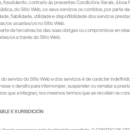
te, fraudulento, contrario ás presentes Condicións Xerais, á boa
blica, do Sitio Web, os seus servizos ou contidos, por parte da
lidade, fiabilidade, utilidade e dispoñibilidade dos servizos prest
as/os usuarias/os no Sitio Web.
arte de terceiras/os das súas obrigas ou compromisos en relac
ias/os a través do Sitio Web.
 do servizo do Sitio Web e dos servizos é de carácter indefinid
rvase o dereito para interromper, suspender ou rematar a pres
zos que a integran, nos mesmos termos que se recollen na condi
CABLE E XURISDICIÓN