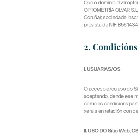
Que o dominio olvaroptom
OPTOMETRÍA OLVAR S.L.U.
Coruña); sociedade inscri
provista de NIF B5614345
2. Condicións
I. USUARIAS/OS
O acceso e/ou uso do Sit
aceptando, dende ese me
como as condicións part
xerais en relación con d
II. USO DO Sitio Web,