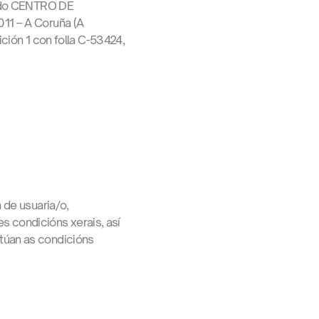
me do CENTRO DE
11 – A Coruña (A
ción 1 con folla C-53424,
 de usuaria/o,
 condicións xerais, así
túan as condicións