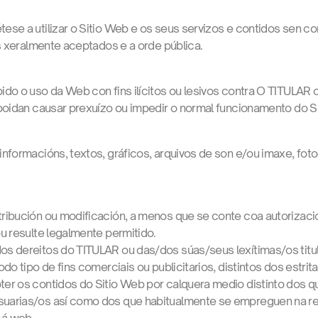
se a utilizar o Sitio Web e os seus servizos e contidos sen cont
os xeralmente aceptados e a orde pública.
do o uso da Web con fins ilícitos ou lesivos contra O TITULAR o
poidan causar prexuízo ou impedir o normal funcionamento do S
nformacións, textos, gráficos, arquivos de son e/ou imaxe, fotog
stribución ou modificación, a menos que se conte coa autorizac
ou resulte legalmente permitido.
dos dereitos do TITULAR ou das/dos súas/seus lexítimas/os tit
todo tipo de fins comerciais ou publicitarios, distintos dos estri
ter os contidos do Sitio Web por calquera medio distinto dos 
suarias/os así como dos que habitualmente se empreguen na r