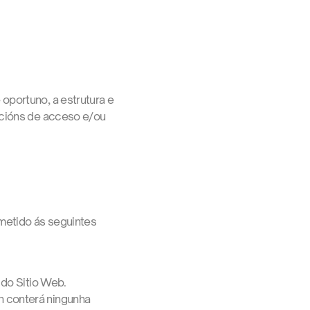
oportuno, a estrutura e
dicións de acceso e/ou
metido ás seguintes
 do Sitio Web.
n conterá ningunha