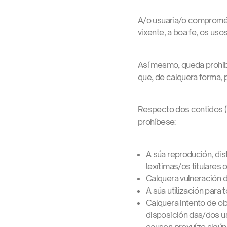
A/o usuaria/o comprométe
vixente, a boa fe, os us
Así mesmo, queda prohibi
que, de calquera forma, 
Respecto dos contidos (i
prohíbese:
A súa reprodución, di
lexítimas/os titulares 
Calquera vulneración 
A súa utilización para 
Calquera intento de ob
disposición das/dos u