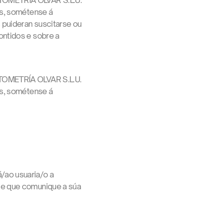
PTOMETRÍA OLVAR S.L.U.
es, sométense á
 puideran suscitarse ou
ontidos e sobre a
PTOMETRÍA OLVAR S.L.U.
es, sométense á
/ao usuaria/o a
de que comunique a súa