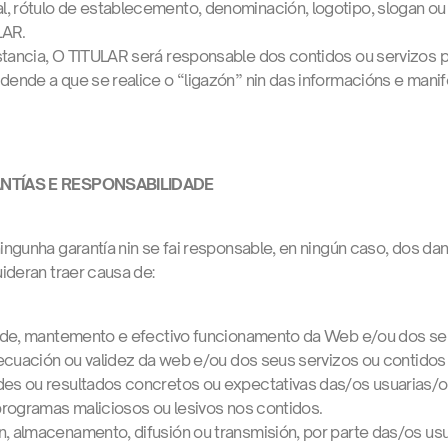
 rótulo de establecemento, denominación, logotipo, slogan ou o
LAR.
stancia, O TITULAR será responsable dos contidos ou servizos p
dende a que se realice o “ligazón” nin das informacións e manif
ANTÍAS E RESPONSABILIDADE
ngunha garantía nin se fai responsable, en ningún caso, dos da
ideran traer causa de:
idade, mantemento e efectivo funcionamento da Web e/ou dos se
adecuación ou validez da web e/ou dos seus servizos ou contidos
des ou resultados concretos ou expectativas das/os usuarias/o
 programas maliciosos ou lesivos nos contidos.
, almacenamento, difusión ou transmisión, por parte das/os usu